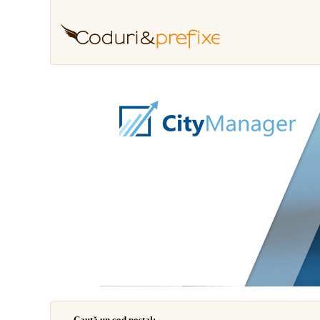
Caută un cod poştal: