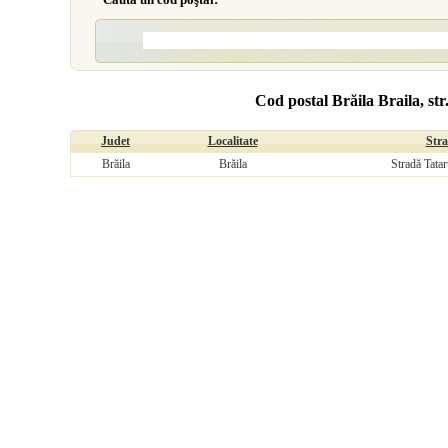
Cod postal Brăila Braila, st
Judet
Localitate
Str
Brăila
Brăila
Stradă Tatar