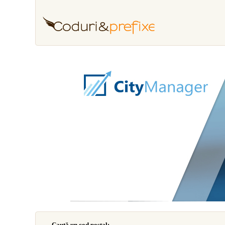
Caută un cod poştal: