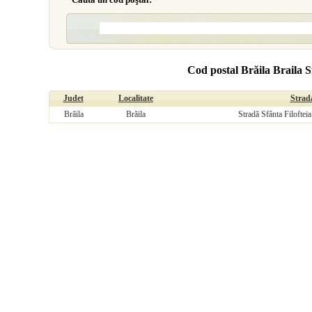
Cod postal Brăila Braila S
Judet
Localitate
Strad
Brăila
Brăila
Stradă Sfânta Filofteia