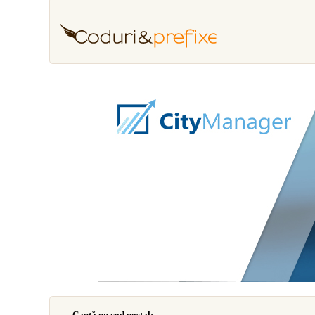
Caută un cod poştal: