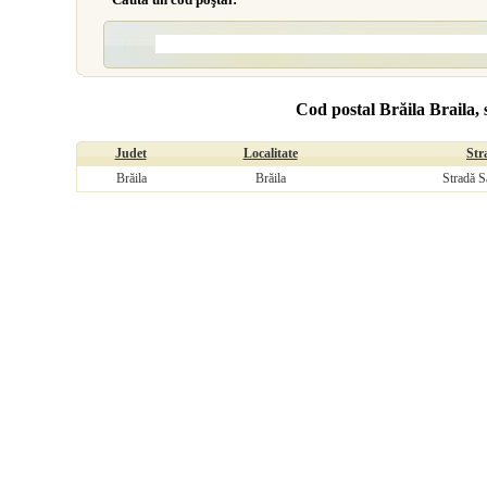
Cod postal Brăila Braila, s
Judet
Localitate
Str
Brăila
Brăila
Stradă Sa