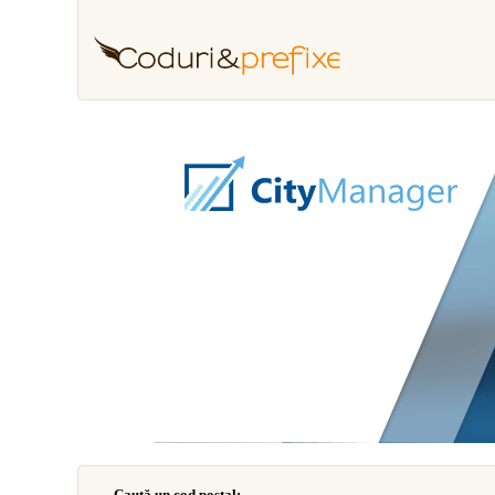
Caută un cod poştal: