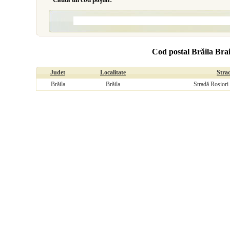
Cod postal Brăila Brai
Judet
Localitate
Stra
Brăila
Brăila
Stradă Rosiori