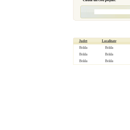
Judet
Localitate
Brăila
Brăila
Brăila
Brăila
Brăila
Brăila