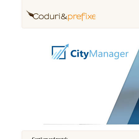
Caută un cod poştal: