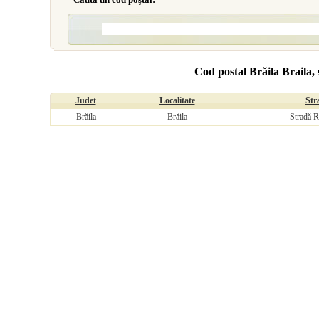
Cod postal Brăila Braila, 
Judet
Localitate
Str
Brăila
Brăila
Stradă R