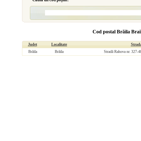
Cod postal Brăila Bra
Judet
Localitate
Strad
Brăila
Brăila
Stradă Rahova nr. 327-4