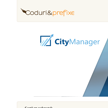
Caută un cod poştal: