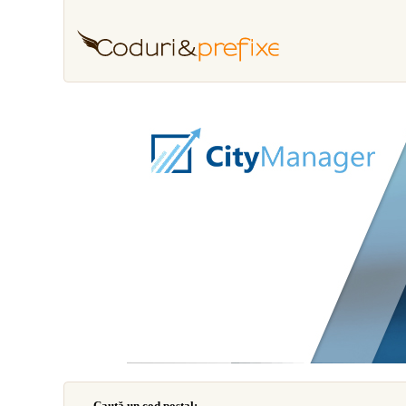
Caută un cod poştal: