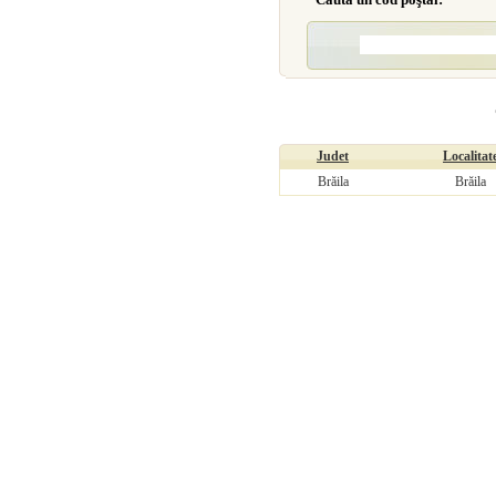
Judet
Localitat
Brăila
Brăila