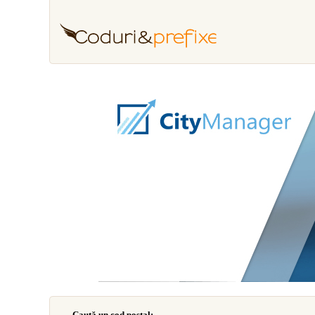
Caută un cod poştal: