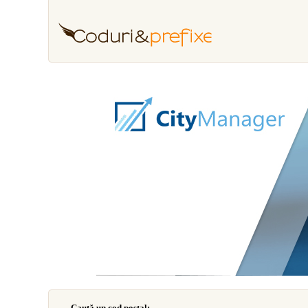
Caută un cod poştal: