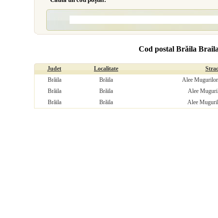
Cod postal Brăila Brail
Judet
Localitate
Stra
Brăila
Brăila
Alee Mugurilor 
Brăila
Brăila
Alee Muguril
Brăila
Brăila
Alee Muguril