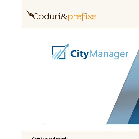
Caută un cod poştal: