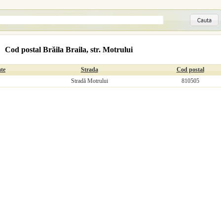
Cod postal Brăila Braila, str. Motrului
ate
Strada
Cod postal
Stradă Motrului
810505