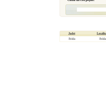
Judet
Localit
Brăila
Brăila