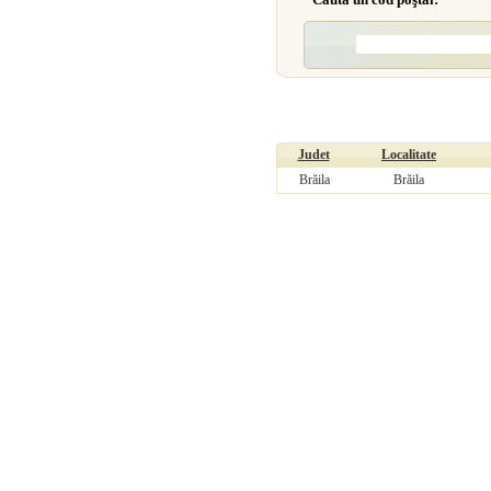
Judet
Localitate
Brăila
Brăila