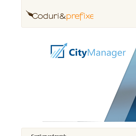
Caută un cod poştal: