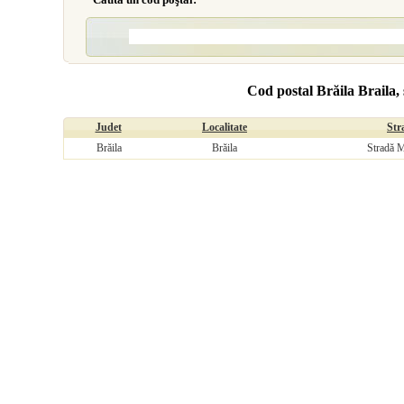
Cod postal Brăila Braila, 
Judet
Localitate
Str
Brăila
Brăila
Stradă M