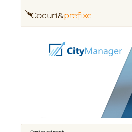
Caută un cod poştal: