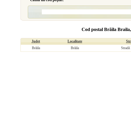
Cod postal Brăila Braila,
Judet
Localitate
St
Brăila
Brăila
Stradă