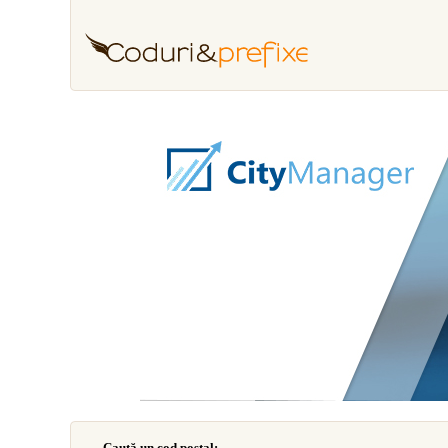
Caută un cod poştal: