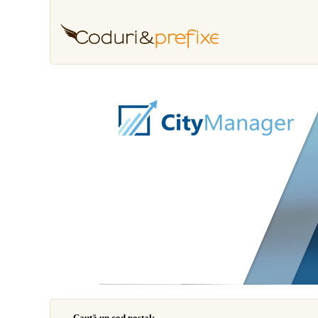
Caută un cod poştal: