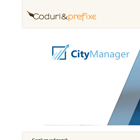
Caută un cod poştal: