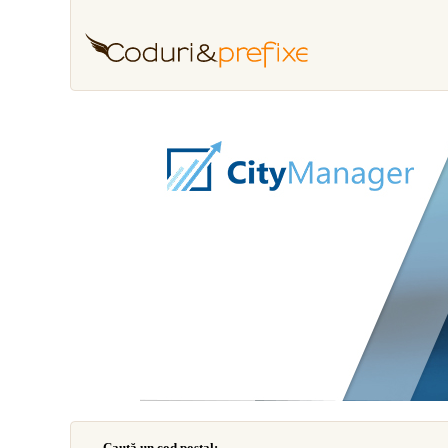
Caută un cod poştal: