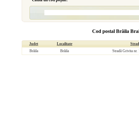
Cod postal Brăila Brai
Judet
Localitate
Stra
Brăila
Brăila
Stradă Grivita nr.