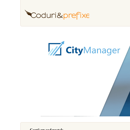
Caută un cod poştal: