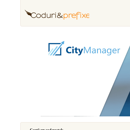
Caută un cod poştal: