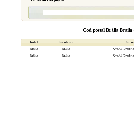
Cod postal Brăila Braila
Judet
Localitate
Stra
Brăila
Brăila
Stradă Gradinar
Brăila
Brăila
Stradă Gradinar