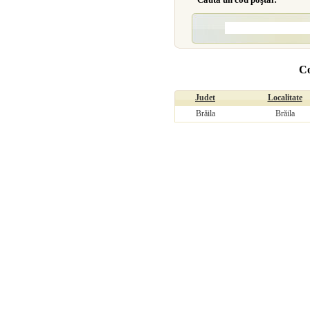
Co
Judet
Localitate
Brăila
Brăila