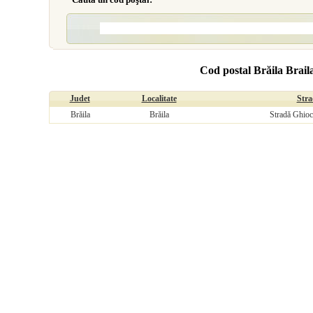
Cod postal Brăila Brail
Judet
Localitate
Stra
Brăila
Brăila
Stradă Ghioce