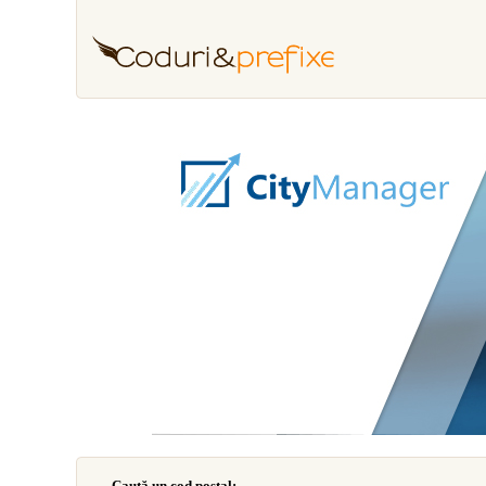
Caută un cod poştal: