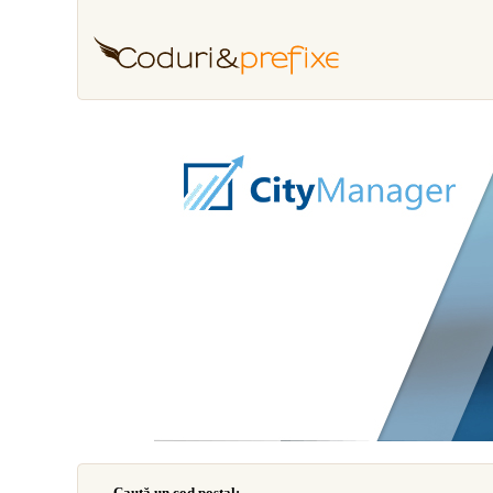
Caută un cod poştal: