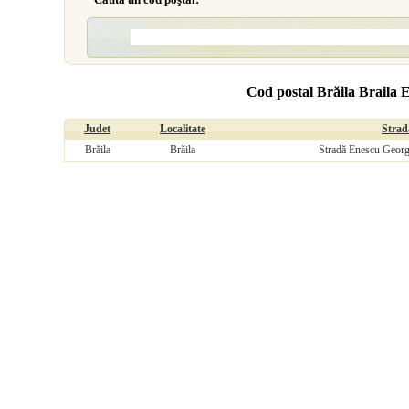
Cod postal Brăila Braila 
Judet
Localitate
Strad
Brăila
Brăila
Stradă Enescu George