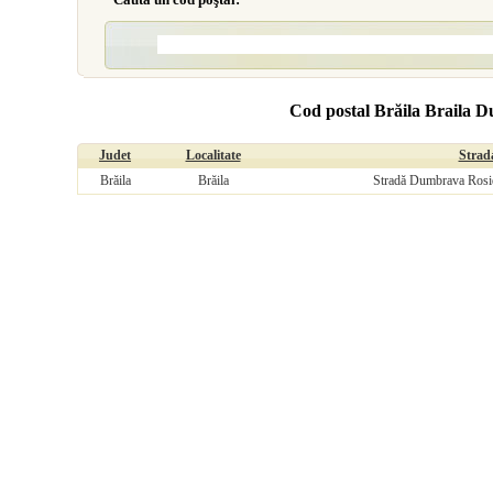
Cod postal Brăila Braila 
Judet
Localitate
Strad
Brăila
Brăila
Stradă Dumbrava Rosie