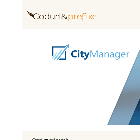
Caută un cod poştal: