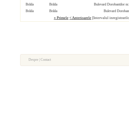
Brăila
Brăila
Bulevard Dorobantilor nr
Brăila
Brăila
Bulevard Dorobant
« Primele
< Anterioarele
[Intervalul inregistraril
Despre | Contact