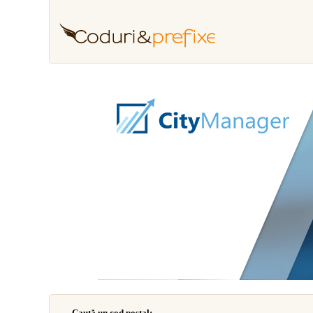
Caută un cod poştal: