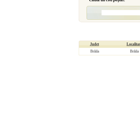
Judet
Localita
Brăila
Brăila