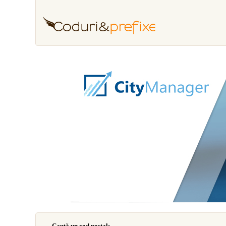
Caută un cod poştal: