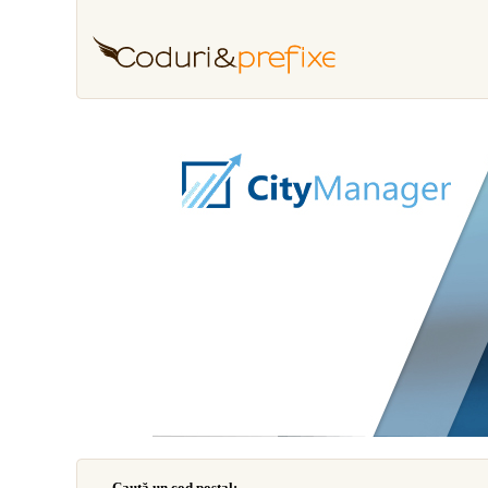
Caută un cod poştal: