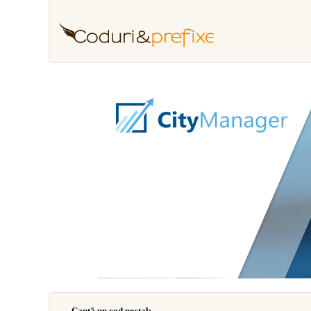
Caută un cod poştal: