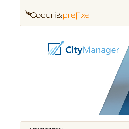
Caută un cod poştal: