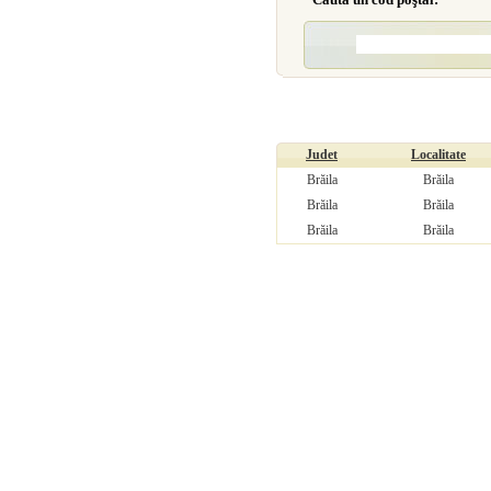
Judet
Localitate
Brăila
Brăila
Brăila
Brăila
Brăila
Brăila