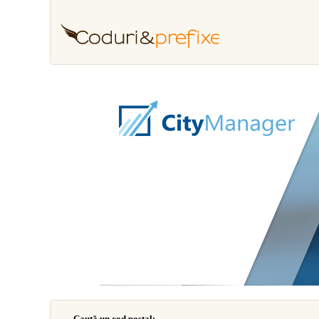
Caută un cod poştal: