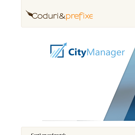
Caută un cod poştal: