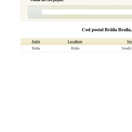
Cod postal Brăila Braila,
Judet
Localitate
St
Brăila
Brăila
Stradă