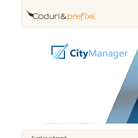
Caută un cod poştal: