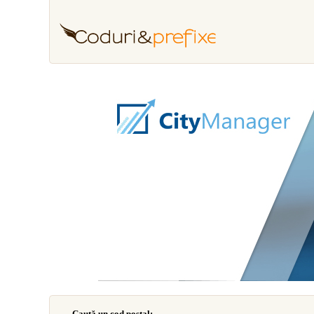
Caută un cod poştal: