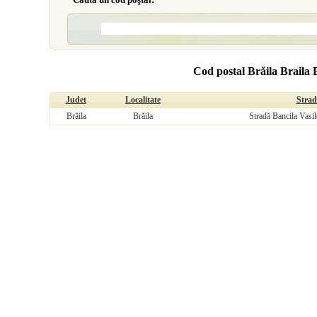
Cod postal Brăila Braila 
Judet
Localitate
Strad
Brăila
Brăila
Stradă Bancila Vasil