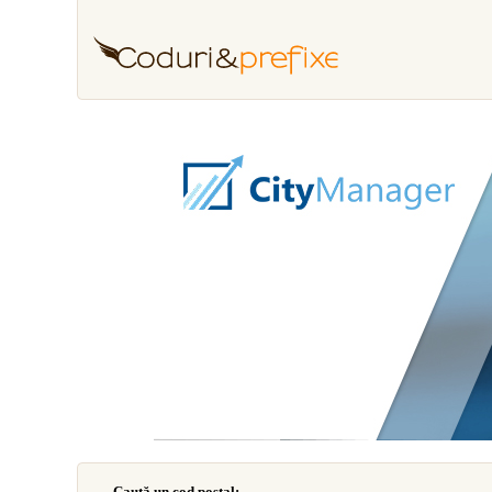
Caută un cod poştal: