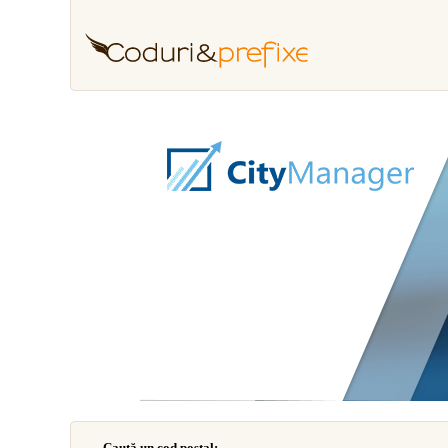
Caută un cod poştal: