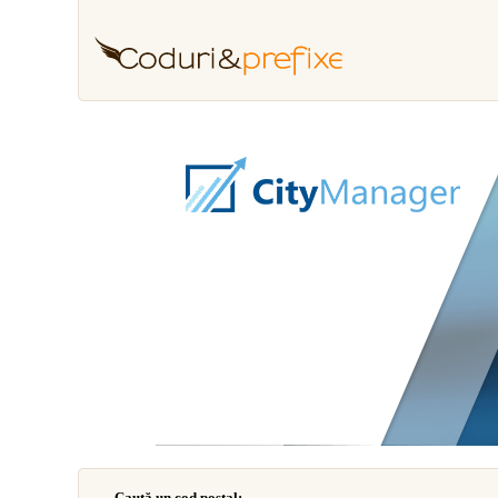
Caută un cod poştal: