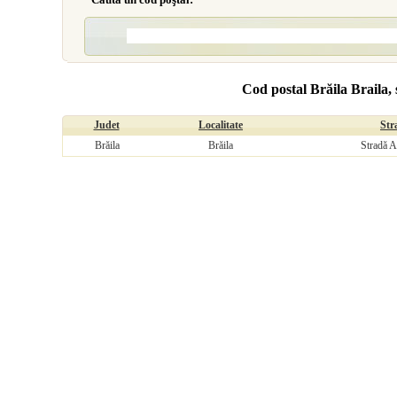
Cod postal Brăila Braila, s
Judet
Localitate
Str
Brăila
Brăila
Stradă A