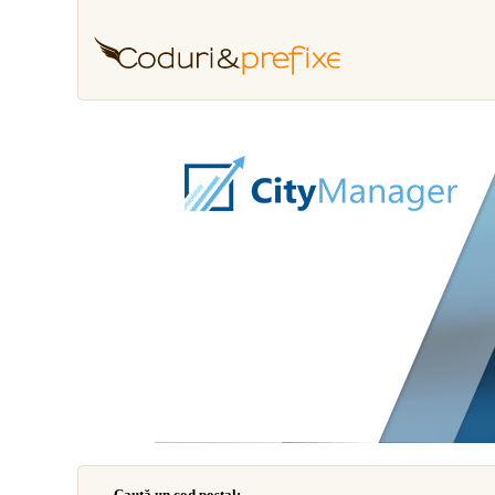
Caută un cod poştal: