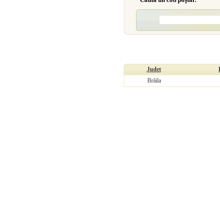
Judet
Brăila