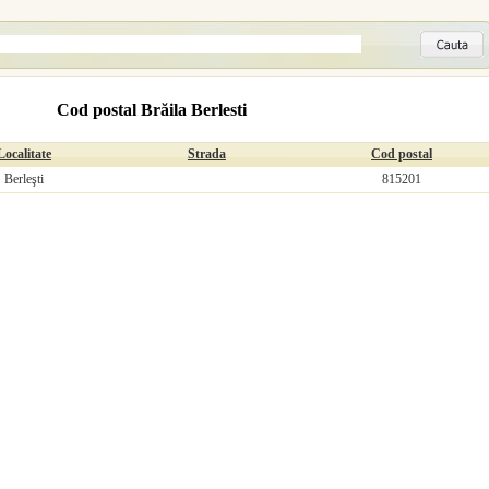
Cod postal Brăila Berlesti
Localitate
Strada
Cod postal
Berleşti
815201