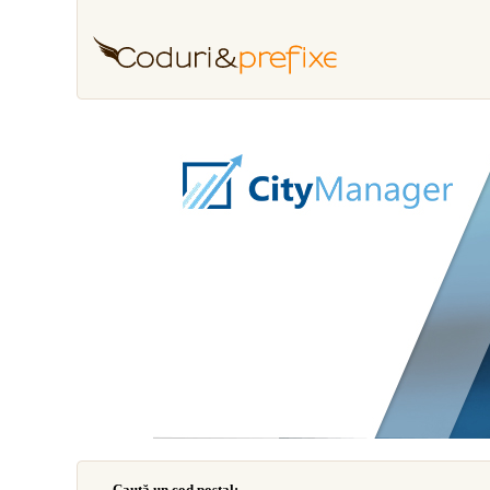
Caută un cod poştal: