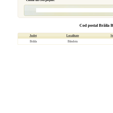
Cod postal Brăila 
Judet
Localitate
S
Brăila
Băndoiu