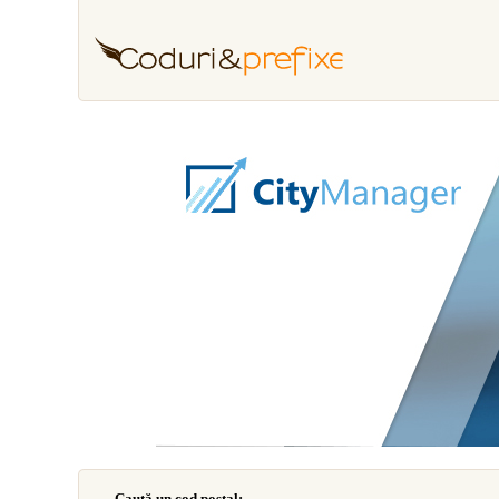
Caută un cod poştal: