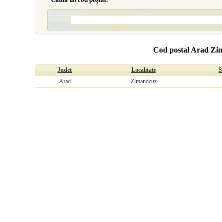
Cod postal Arad Zi
Judet
Localitate
S
Arad
Zimandcuz