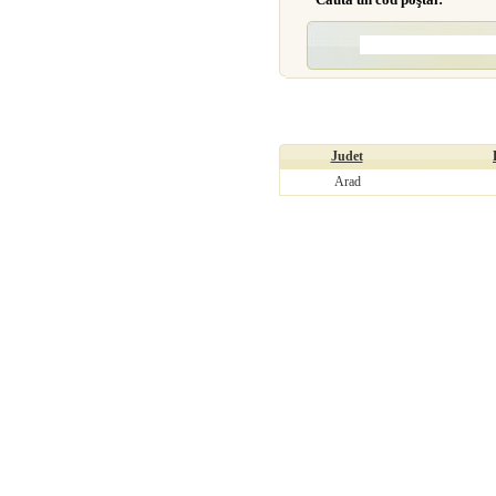
Judet
Arad