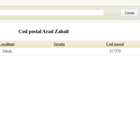
Cod postal Arad Zabalt
Localitate
Strada
Cod postal
Zăbalţ
317379