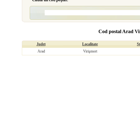
Cod postal Arad Vi
Judet
Localitate
S
Arad
Virişmort