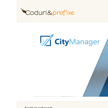
Caută un cod poştal: