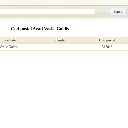
Cod postal Arad Vasile Goldis
Localitate
Strada
Cod postal
Vasile Goldiş
317046