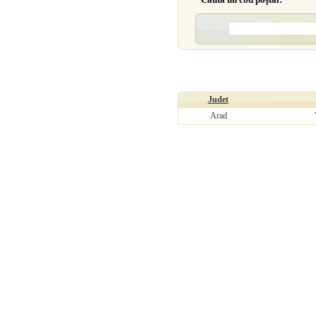
Judet
Arad