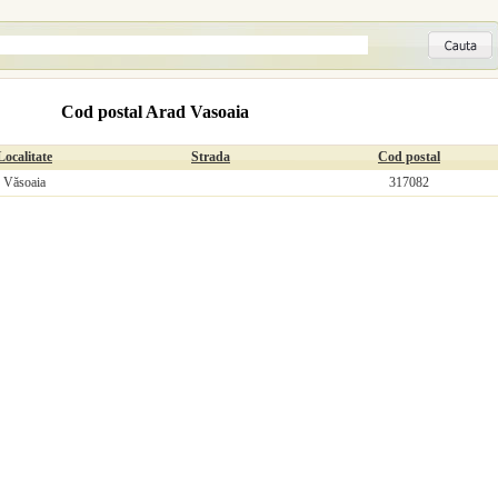
Cod postal Arad Vasoaia
Localitate
Strada
Cod postal
Văsoaia
317082