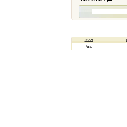
Judet
Arad