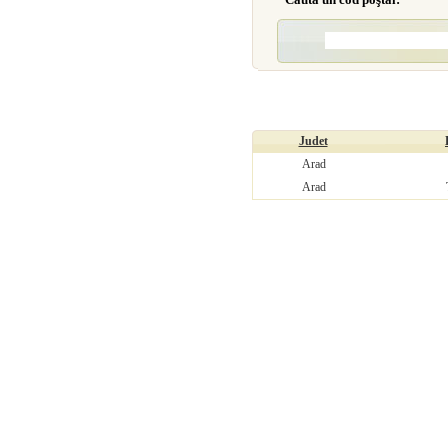
Judet
Arad
Arad