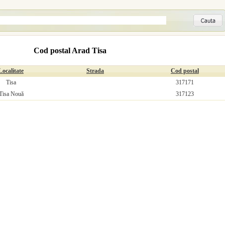
Cod postal Arad Tisa
Localitate
Strada
Cod postal
Tisa
317171
Tisa Nouă
317123