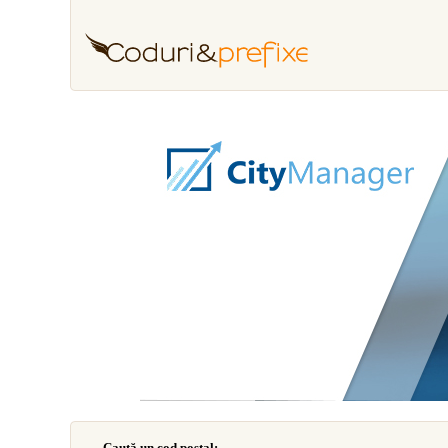
Caută un cod poştal: