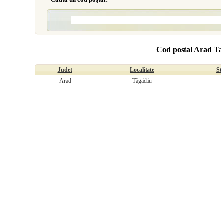
Cod postal Arad T
Judet
Localitate
S
Arad
Tăgădău